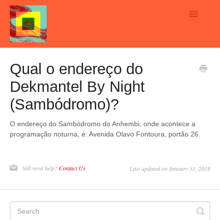
Toggle
Navigatio
Home
Qual o endereço do
Dekmantel By Night
English
(Sambódromo)?
Português
O endereço do Sambódromo do Anhembi, onde acontece a
Contact
programação noturna, é: Avenida Olavo Fontoura, portão 26.
Still need help?
Contact Us
Last updated on January 31, 2018