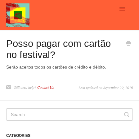
Toggle
Navigatio
Home
Posso pagar com cartão
no festival?
English
Português
Serão aceitos todos os cartões de crédito e débito.
Contact
Still need help?
Contact Us
Last updated on September 29, 2016
CATEGORIES